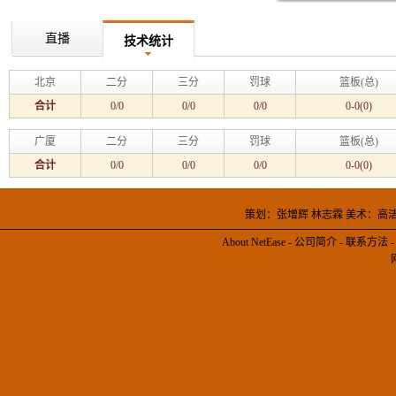
直播
技术统计
北京
二分
三分
罚球
篮板(总)
合计
0/0
0/0
0/0
0-0(0)
广厦
二分
三分
罚球
篮板(总)
合计
0/0
0/0
0/0
0-0(0)
策划：张增辉 林志霖 美术：高
About NetEase
-
公司简介
-
联系方法