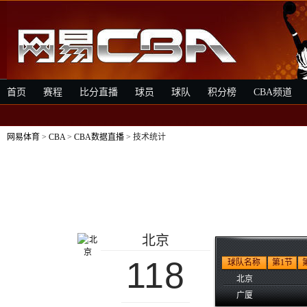
首页
赛程
比分直播
球员
球队
积分榜
CBA频道
网易体育
>
CBA
>
CBA数据直播
> 技术统计
北京
118
球队名称
第1节
北京
广厦