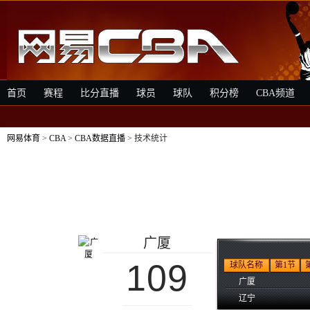
首页
赛程
比分直播
球员
球队
积分榜
CBA频道
网易体育
>
CBA
>
CBA数据直播
> 技术统计
广厦
109
球队名称
第1节
广厦
辽宁