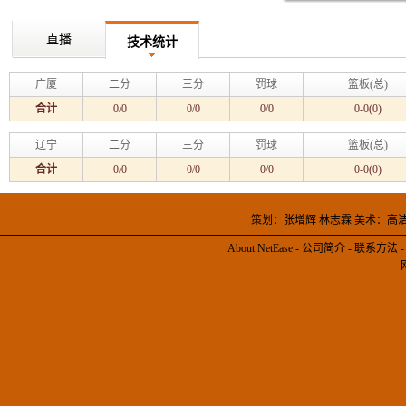
直播
技术统计
广厦
二分
三分
罚球
篮板(总)
合计
0/0
0/0
0/0
0-0(0)
辽宁
二分
三分
罚球
篮板(总)
合计
0/0
0/0
0/0
0-0(0)
策划：张增辉 林志霖 美术：高
About NetEase
-
公司简介
-
联系方法