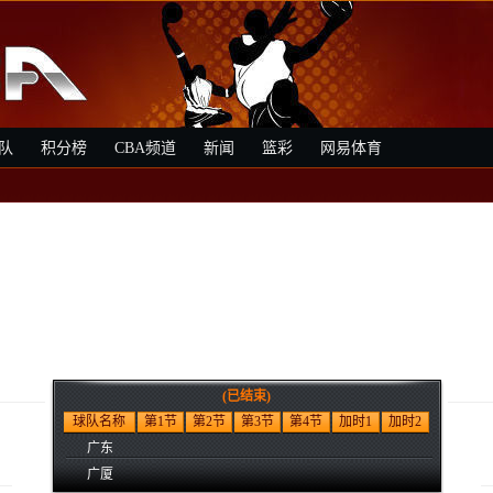
队
积分榜
CBA频道
新闻
篮彩
网易体育
(已结束)
球队名称
第1节
第2节
第3节
第4节
加时1
加时2
广东
广厦