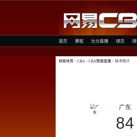
首页
赛程
比分直播
球员
球
网易体育
>
CBA
>
CBA数据直播
> 技术统计
广东
84