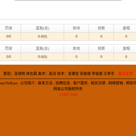
罚球
篮板(总)
助攻
抢断
盖帽
0/0
0-0(0)
0
0
0
罚球
篮板(总)
助攻
抢断
盖帽
0/0
0-0(0)
0
0
0
策划：张增辉 林志霖 美术：高洁 技术：吴肇宣 张振朋 李俊葵 王季冬
意见反馈
out NetEase
-
公司简介
-
联系方法
-
招聘信息
-
客户服务
-
相关法律
-
网络营销
-
帮助
网易公司版权所有
©1997-2026