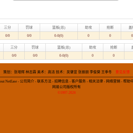
三分
罚球
篮板(总)
助攻
抢断
盖
0/0
0/0
0-0(0)
0
0
0
三分
罚球
篮板(总)
助攻
抢断
0/0
0/0
0-0(0)
0
0
策划：张增辉 林志霖 美术：高洁 技术：吴肇宣 张振朋 李俊葵 王季冬
意见反馈
out NetEase
-
公司简介
-
联系方法
-
招聘信息
-
客户服务
-
相关法律
-
网络营销
-
帮助
网易公司版权所有
©1997-2026