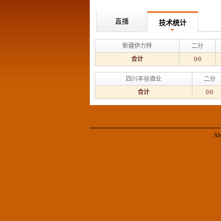
直播
技术统计
新疆伊力特
二分
合计
0/0
四川丰谷酒业
二分
合计
0/0
Ab