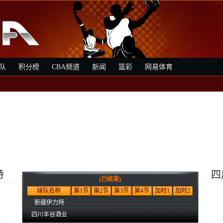
队
积分榜
CBA频道
新闻
篮彩
网易体育
特
四
(已结束)
5
球队名称
第1节
第2节
第3节
第4节
加时1
加时2
新疆伊力特
四川丰谷酒业