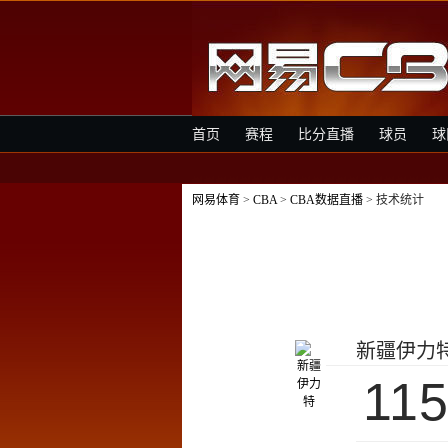
首页
赛程
比分直播
球员
球
网易体育
>
CBA
>
CBA数据直播
> 技术统计
新疆伊力
11