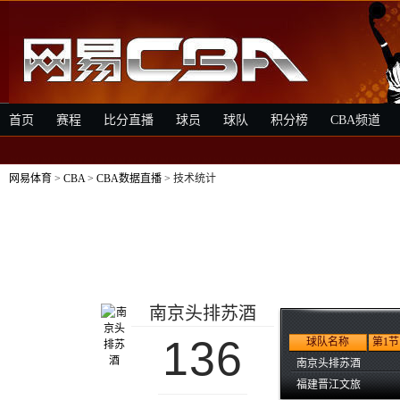
首页
赛程
比分直播
球员
球队
积分榜
CBA频道
网易体育
>
CBA
>
CBA数据直播
> 技术统计
南京头排苏酒
136
球队名称
第1节
南京头排苏酒
福建晋江文旅