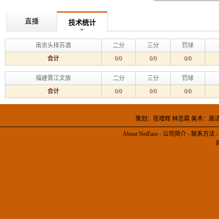
直播
技术统计
南京头排苏酒
二分
三分
罚球
合计
0/0
0/0
0/0
福建晋江文旅
二分
三分
罚球
合计
0/0
0/0
0/0
策划：张增辉 林志霖 美术：高
About NetEase
-
公司简介
-
联系方法