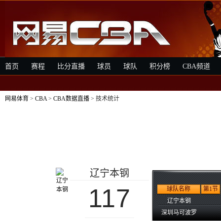
首页
赛程
比分直播
球员
球队
积分榜
CBA频道
网易体育
>
CBA
>
CBA数据直播
> 技术统计
辽宁本钢
117
球队名称
第1节
辽宁本钢
深圳马可波罗