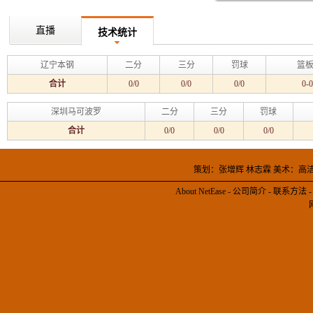
直播
技术统计
辽宁本钢
二分
三分
罚球
篮板
合计
0/0
0/0
0/0
0-0
深圳马可波罗
二分
三分
罚球
合计
0/0
0/0
0/0
策划：张增辉 林志霖 美术：高
About NetEase
-
公司简介
-
联系方法