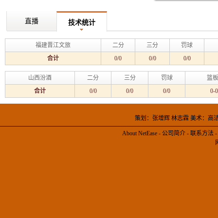
直播
技术统计
福建晋江文旅
二分
三分
罚球
合计
0/0
0/0
0/0
山西汾酒
二分
三分
罚球
篮板
合计
0/0
0/0
0/0
0-0
策划：张增辉 林志霖 美术：高
About NetEase
-
公司简介
-
联系方法