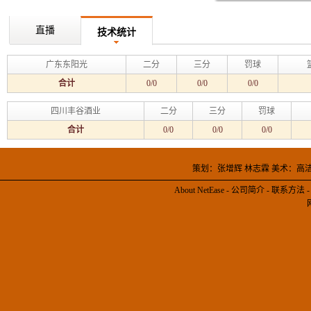
直播
技术统计
广东东阳光
二分
三分
罚球
合计
0/0
0/0
0/0
四川丰谷酒业
二分
三分
罚球
合计
0/0
0/0
0/0
策划：张增辉 林志霖 美术：高
About NetEase
-
公司简介
-
联系方法