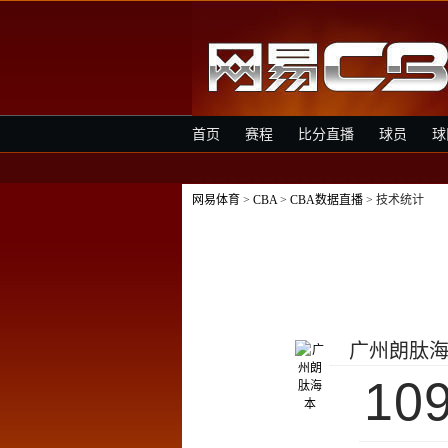
首页
赛程
比分直播
球员
球
网易体育
>
CBA
>
CBA数据直播
> 技术统计
广州朗肽
10