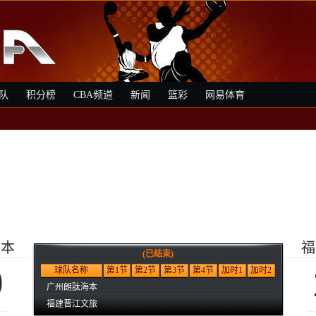
队
积分榜
CBA频道
新闻
篮彩
网易体育
海本
福
(已结束)
9
球队名称
第1节
第2节
第3节
第4节
加时1
加时2
广州朗肽海本
福建晋江文旅