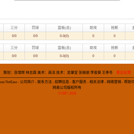
三分
罚球
篮板(总)
助攻
抢断
0/0
0/0
0-0(0)
0
0
三分
罚球
篮板(总)
助攻
抢断
0/0
0/0
0-0(0)
0
0
策划：张增辉 林志霖 美术：高洁 技术：吴肇宣 张振朋 李俊葵 王季冬
意见反馈
out NetEase
-
公司简介
-
联系方法
-
招聘信息
-
客户服务
-
相关法律
-
网络营销
-
帮助
网易公司版权所有
©1997-2026