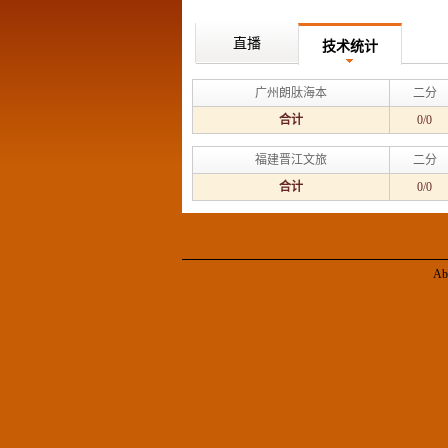
直播
技术统计
广州朗肽海本
二分
合计
0/0
福建晋江文旅
二分
合计
0/0
Ab