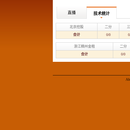
直播
技术统计
北京控股
二分
合计
0/0
0
浙江稠州金租
二分
合计
0/0
Ab