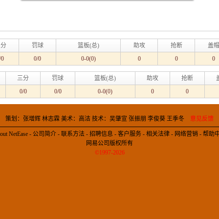
三分
罚球
篮板(总)
助攻
抢断
盖
/0
0/0
0-0(0)
0
0
0
三分
罚球
篮板(总)
助攻
抢断
0/0
0/0
0-0(0)
0
0
策划：张增辉 林志霖 美术：高洁 技术：吴肇宣 张振朋 李俊葵 王季冬
意见反馈
out NetEase
-
公司简介
-
联系方法
-
招聘信息
-
客户服务
-
相关法律
-
网络营销
-
帮助
网易公司版权所有
©1997-2026