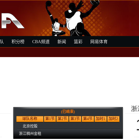
队
积分榜
CBA频道
新闻
篮彩
网易体育
浙
(已结束)
9
球队名称
第1节
第2节
第3节
第4节
加时1
加时2
北京控股
浙江稠州金租