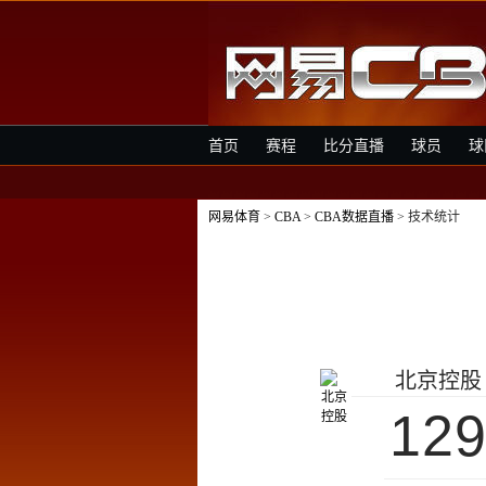
首页
赛程
比分直播
球员
球
网易体育
>
CBA
>
CBA数据直播
> 技术统计
北京控股
12