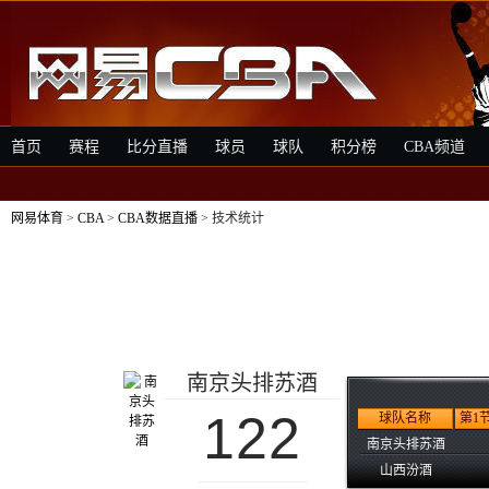
首页
赛程
比分直播
球员
球队
积分榜
CBA频道
网易体育
>
CBA
>
CBA数据直播
> 技术统计
南京头排苏酒
122
球队名称
第1
南京头排苏酒
山西汾酒