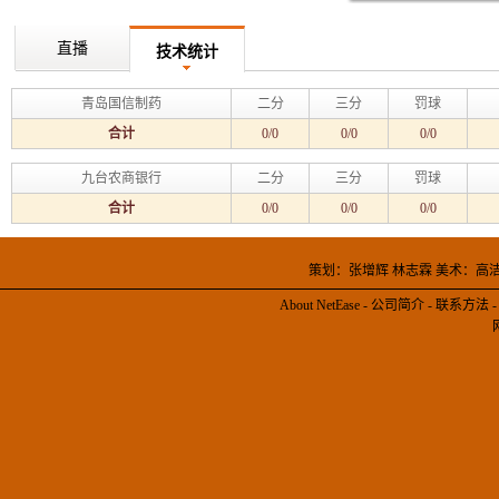
直播
技术统计
青岛国信制药
二分
三分
罚球
合计
0/0
0/0
0/0
九台农商银行
二分
三分
罚球
合计
0/0
0/0
0/0
策划：张增辉 林志霖 美术：高
About NetEase
-
公司简介
-
联系方法