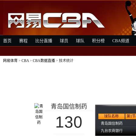
首页
赛程
比分直播
球员
球队
积分榜
CBA频道
网易体育
>
CBA
>
CBA数据直播
> 技术统计
青岛国信制药
130
球队名称
第1节
青岛国信制药
九台农商银行