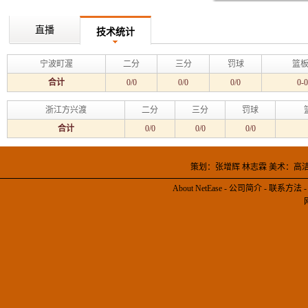
直播
技术统计
宁波町渥
二分
三分
罚球
篮板
合计
0/0
0/0
0/0
0-0
浙江方兴渡
二分
三分
罚球
合计
0/0
0/0
0/0
策划：张增辉 林志霖 美术：高
About NetEase
-
公司简介
-
联系方法