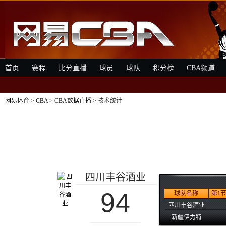
首页
赛程
比分直播
球员
球队
积分榜
CBA频道
网易体育
>
CBA
>
CBA数据直播
> 技术统计
四川丰谷酒业
94
球队名称
第1
四川丰谷酒业
新疆伊力特