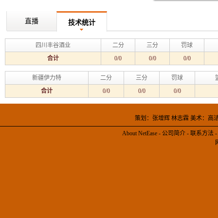
直播
技术统计
四川丰谷酒业
二分
三分
罚球
合计
0/0
0/0
0/0
新疆伊力特
二分
三分
罚球
合计
0/0
0/0
0/0
策划：张增辉 林志霖 美术：高
About NetEase
-
公司简介
-
联系方法