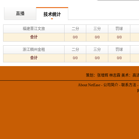
直播
技术统计
福建晋江文旅
二分
三分
罚球
合计
0/0
0/0
0/0
浙江稠州金租
二分
三分
罚球
合计
0/0
0/0
0/0
策划：张增辉 林志霖 美术：高
About NetEase
-
公司简介
-
联系方法