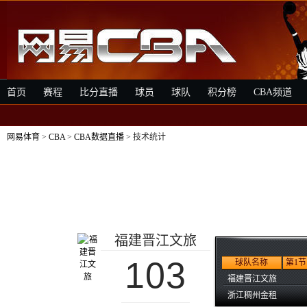
首页
赛程
比分直播
球员
球队
积分榜
CBA频道
网易体育
>
CBA
>
CBA数据直播
> 技术统计
福建晋江文旅
103
球队名称
第1节
福建晋江文旅
浙江稠州金租