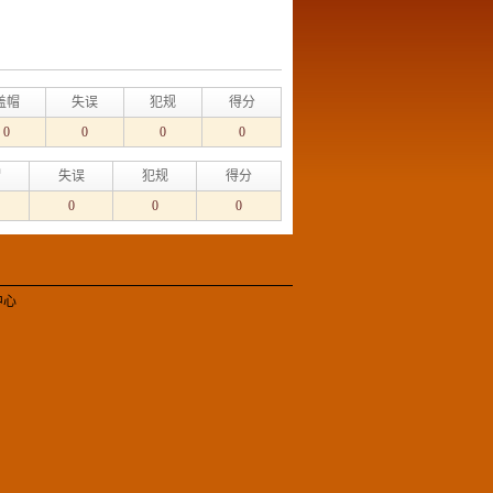
盖帽
失误
犯规
得分
0
0
0
0
帽
失误
犯规
得分
0
0
0
中心