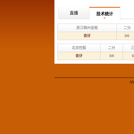
直播
技术统计
浙江稠州金租
二分
合计
0/0
北京控股
二分
合计
0/0
0
Ab