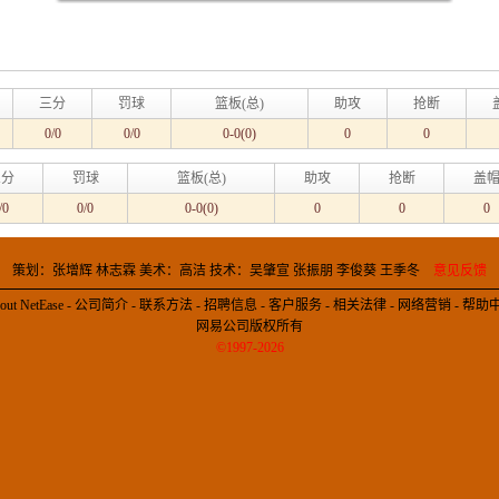
三分
罚球
篮板(总)
助攻
抢断
0/0
0/0
0-0(0)
0
0
三分
罚球
篮板(总)
助攻
抢断
盖
/0
0/0
0-0(0)
0
0
0
策划：张增辉 林志霖 美术：高洁 技术：吴肇宣 张振朋 李俊葵 王季冬
意见反馈
out NetEase
-
公司简介
-
联系方法
-
招聘信息
-
客户服务
-
相关法律
-
网络营销
-
帮助
网易公司版权所有
©1997-2026