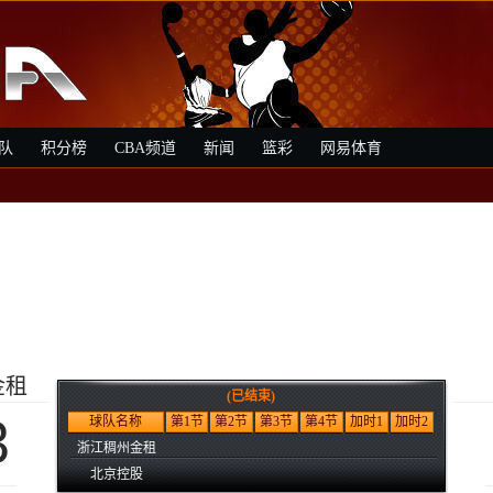
队
积分榜
CBA频道
新闻
篮彩
网易体育
金租
(已结束)
3
球队名称
第1节
第2节
第3节
第4节
加时1
加时2
浙江稠州金租
北京控股