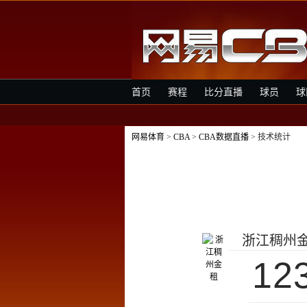
首页
赛程
比分直播
球员
球
网易体育
>
CBA
>
CBA数据直播
> 技术统计
浙江稠州
12