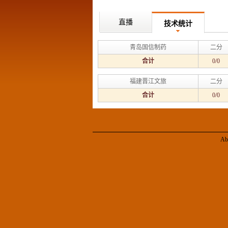
直播
技术统计
青岛国信制药
二分
合计
0/0
福建晋江文旅
二分
合计
0/0
Ab