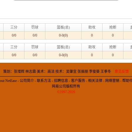
三分
罚球
篮板(总)
助攻
抢断
0/0
0/0
0-0(0)
0
0
三分
罚球
篮板(总)
助攻
抢断
0/0
0/0
0-0(0)
0
0
策划：张增辉 林志霖 美术：高洁 技术：吴肇宣 张振朋 李俊葵 王季冬
意见反馈
out NetEase
-
公司简介
-
联系方法
-
招聘信息
-
客户服务
-
相关法律
-
网络营销
-
帮助
网易公司版权所有
©1997-2026