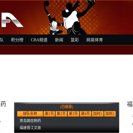
队
积分榜
CBA频道
新闻
篮彩
网易体育
制药
福
(已结束)
4
球队名称
第1节
第2节
第3节
第4节
加时1
加时2
青岛国信制药
福建晋江文旅