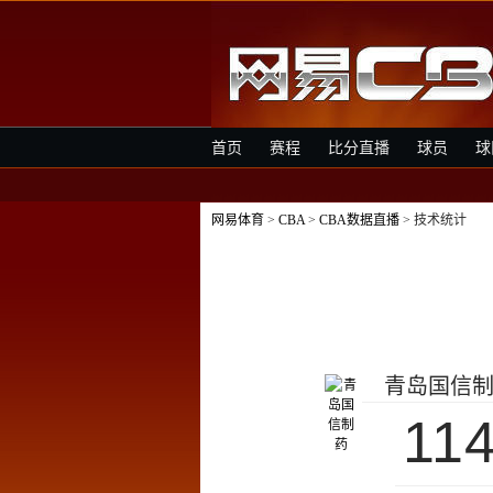
首页
赛程
比分直播
球员
球
网易体育
>
CBA
>
CBA数据直播
> 技术统计
青岛国信
11