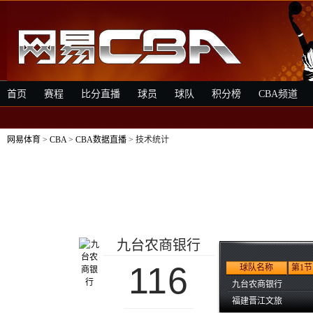
首页
赛程
比分直播
球员
球队
积分榜
CBA频道
网易体育
>
CBA
>
CBA数据直播
> 技术统计
九台农商银行
116
球队名称
第1节
九台农商银行
福建晋江文旅