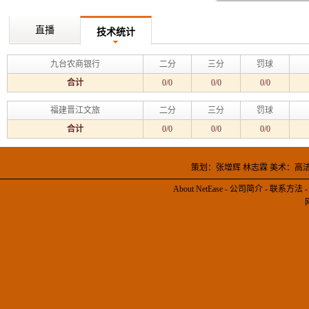
直播
技术统计
九台农商银行
二分
三分
罚球
合计
0/0
0/0
0/0
福建晋江文旅
二分
三分
罚球
合计
0/0
0/0
0/0
策划：张增辉 林志霖 美术：高
About NetEase
-
公司简介
-
联系方法