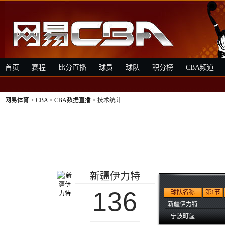
首页
赛程
比分直播
球员
球队
积分榜
CBA频道
网易体育
>
CBA
>
CBA数据直播
> 技术统计
新疆伊力特
136
球队名称
第1节
新疆伊力特
宁波町渥