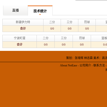
直播
技术统计
新疆伊力特
二分
三分
罚球
合计
0/0
0/0
0/0
宁波町渥
二分
三分
罚球
篮板
合计
0/0
0/0
0/0
0-0
策划：张增辉 林志霖 美术：高
About NetEase
-
公司简介
-
联系方法