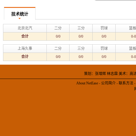
技术统计
北京北汽
二分
三分
罚球
篮板
合计
0/0
0/0
0/0
0-0
上海久事
二分
三分
罚球
篮板
合计
0/0
0/0
0/0
0-0
策划：张增辉 林志霖 美术：高
About NetEase
-
公司简介
-
联系方法