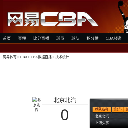
首页
赛程
比分直播
球员
球队
积分榜
CBA频道
网易体育
>
CBA
>
CBA数据直播
> 技术统计
北京北汽
0
球队名称
第1节
北京北汽
上海久事