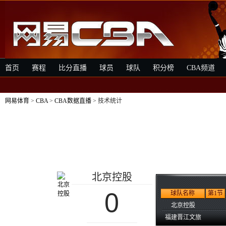
首页
赛程
比分直播
球员
球队
积分榜
CBA频道
网易体育
>
CBA
>
CBA数据直播
> 技术统计
北京控股
0
球队名称
第1节
北京控股
福建晋江文旅