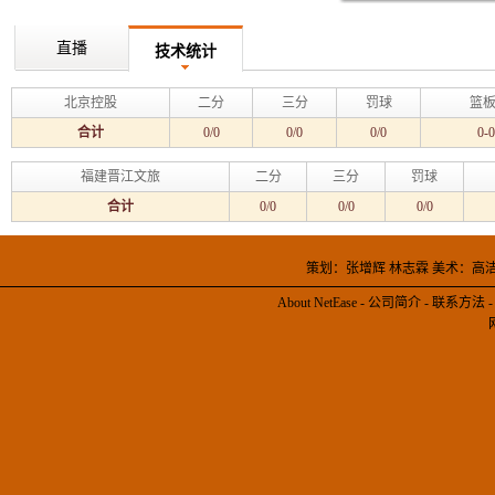
直播
技术统计
北京控股
二分
三分
罚球
篮板
合计
0/0
0/0
0/0
0-0
福建晋江文旅
二分
三分
罚球
合计
0/0
0/0
0/0
策划：张增辉 林志霖 美术：高
About NetEase
-
公司简介
-
联系方法