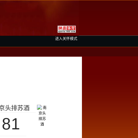
进入关怀模式
京头排苏酒
81