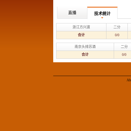
直播
技术统计
浙江方兴渡
二分
合计
0/0
南京头排苏酒
二分
合计
0/0
Ab