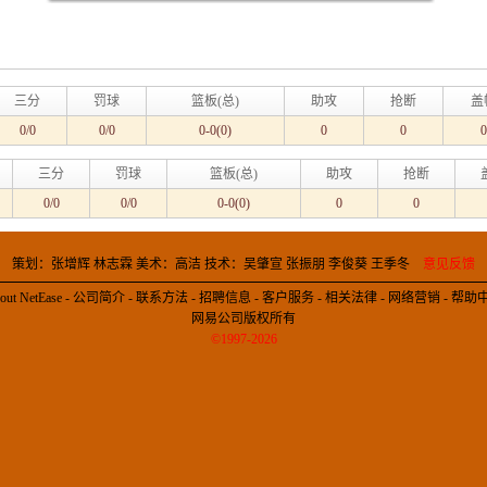
三分
罚球
篮板(总)
助攻
抢断
盖
0/0
0/0
0-0(0)
0
0
0
三分
罚球
篮板(总)
助攻
抢断
0/0
0/0
0-0(0)
0
0
策划：张增辉 林志霖 美术：高洁 技术：吴肇宣 张振朋 李俊葵 王季冬
意见反馈
out NetEase
-
公司简介
-
联系方法
-
招聘信息
-
客户服务
-
相关法律
-
网络营销
-
帮助
网易公司版权所有
©1997-2026