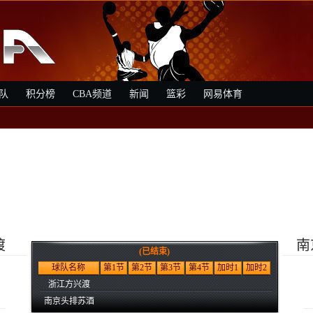
队
积分榜
CBA频道
新闻
篮彩
网易体育
渡
南
(已结束)
8
球队名称
第1节
第2节
第3节
第4节
加时1
加时2
浙江方兴渡
南京头排苏酒