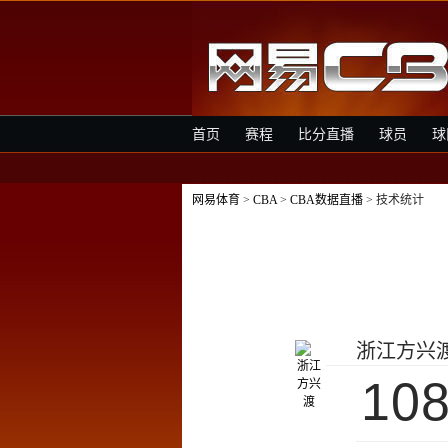
首页
赛程
比分直播
球员
球
网易体育
>
CBA
>
CBA数据直播
> 技术统计
浙江方兴
10