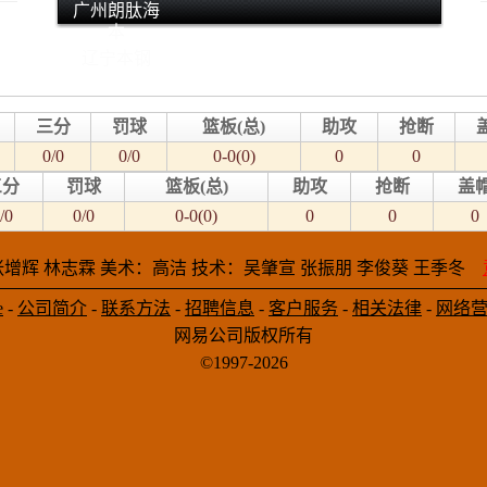
广州朗肽海
本
辽宁本钢
三分
罚球
篮板(总)
助攻
抢断
0/0
0/0
0-0(0)
0
0
三分
罚球
篮板(总)
助攻
抢断
盖
/0
0/0
0-0(0)
0
0
0
增辉 林志霖 美术：高洁 技术：吴肇宣 张振朋 李俊葵 王季冬
e
-
公司简介
-
联系方法
-
招聘信息
-
客户服务
-
相关法律
-
网络
网易公司版权所有
©1997-2026