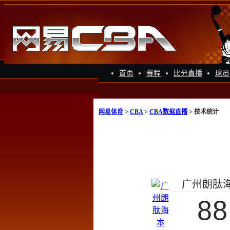
首页
赛程
比分直播
球员
网易体育
>
CBA
>
CBA数据直播
> 技术统计
广州朗肽
88