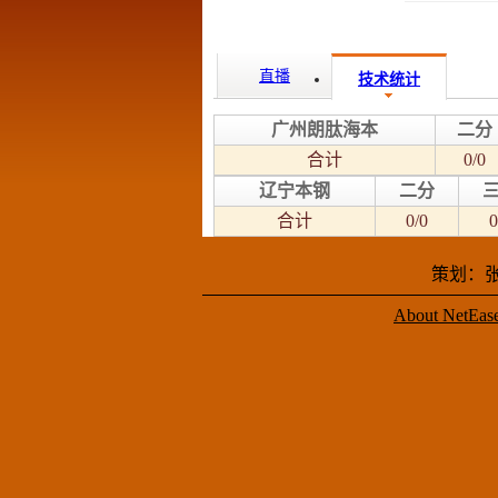
直播
技术统计
广州朗肽海本
二分
合计
0/0
辽宁本钢
二分
合计
0/0
0
策划：张
About NetEas