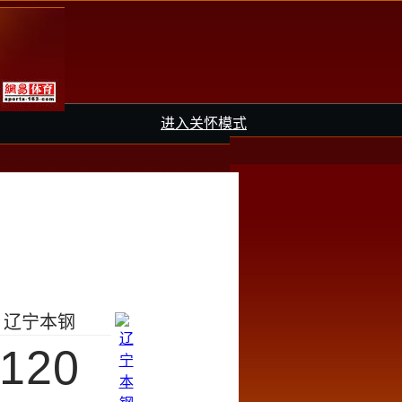
进入关怀模式
辽宁本钢
120