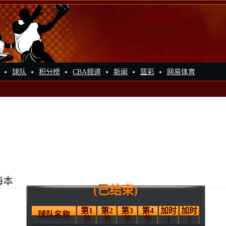
球队
积分榜
CBA频道
新闻
篮彩
网易体育
海本
(已结束)
第1
第2
第3
第4
加时
加时
球队名称
节
节
节
节
1
2