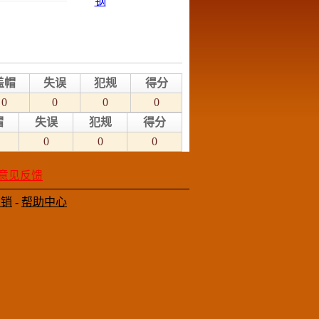
盖帽
失误
犯规
得分
0
0
0
0
帽
失误
犯规
得分
0
0
0
意见反馈
营销
-
帮助中心