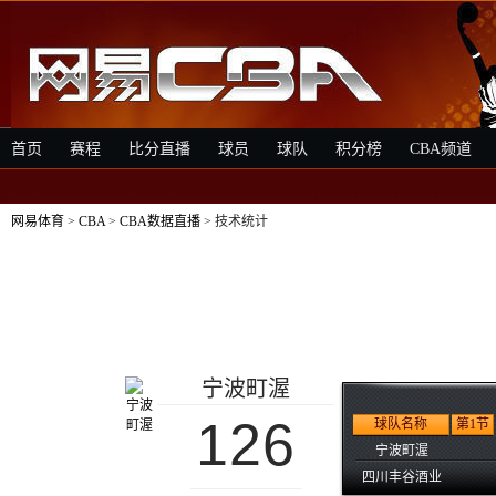
首页
赛程
比分直播
球员
球队
积分榜
CBA频道
网易体育
>
CBA
>
CBA数据直播
> 技术统计
宁波町渥
126
球队名称
第1节
宁波町渥
四川丰谷酒业