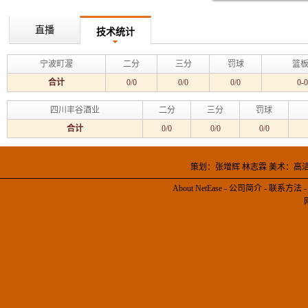
直播
技术统计
宁波町渥
二分
三分
罚球
篮板
合计
0/0
0/0
0/0
0-0
四川丰谷酒业
二分
三分
罚球
合计
0/0
0/0
0/0
策划：张增辉 林志霖 美术：高
About NetEase
-
公司简介
-
联系方法