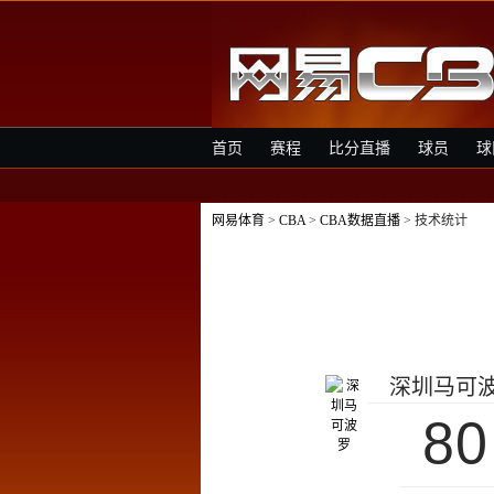
首页
赛程
比分直播
球员
球
网易体育
>
CBA
>
CBA数据直播
> 技术统计
深圳马可
80