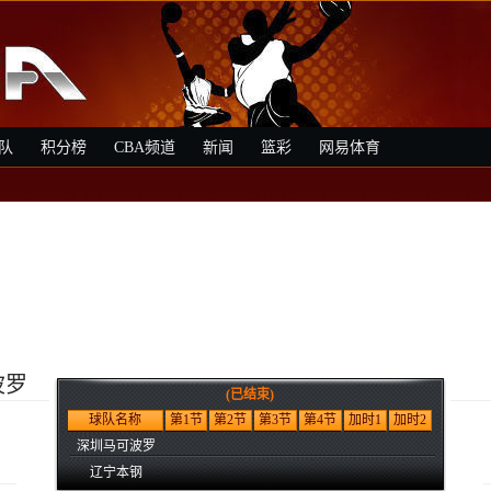
队
积分榜
CBA频道
新闻
篮彩
网易体育
波罗
(已结束)
球队名称
第1节
第2节
第3节
第4节
加时1
加时2
深圳马可波罗
辽宁本钢