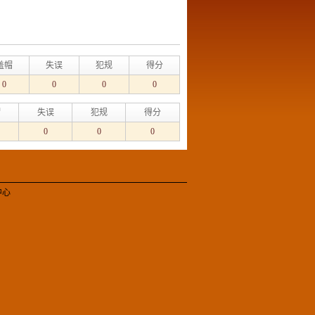
盖帽
失误
犯规
得分
0
0
0
0
帽
失误
犯规
得分
0
0
0
中心