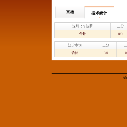
直播
技术统计
深圳马可波罗
二分
合计
0/0
辽宁本钢
二分
合计
0/0
0
Ab