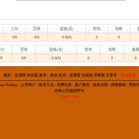
三分
罚球
篮板(总)
助攻
抢断
0/0
0/0
0-0(0)
0
0
三分
罚球
篮板(总)
助攻
抢断
盖
/0
0/0
0-0(0)
0
0
0
策划：张增辉 林志霖 美术：高洁 技术：吴肇宣 张振朋 李俊葵 王季冬
意见反馈
out NetEase
-
公司简介
-
联系方法
-
招聘信息
-
客户服务
-
相关法律
-
网络营销
-
帮助
网易公司版权所有
©1997-2026