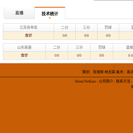
直播
技术统计
江苏肯帝亚
二分
三分
罚球
合计
0/0
0/0
0/0
山东高速
二分
三分
罚球
篮板
合计
0/0
0/0
0/0
0-0
策划：张增辉 林志霖 美术：高
About NetEase
-
公司简介
-
联系方法