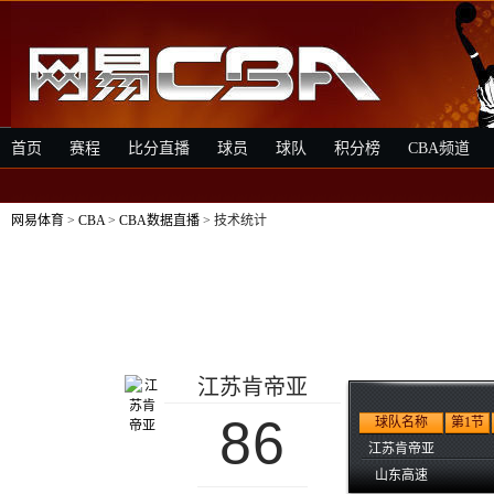
首页
赛程
比分直播
球员
球队
积分榜
CBA频道
网易体育
>
CBA
>
CBA数据直播
> 技术统计
江苏肯帝亚
86
球队名称
第1节
江苏肯帝亚
山东高速