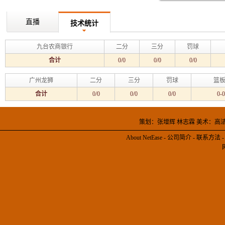
直播
技术统计
九台农商银行
二分
三分
罚球
合计
0/0
0/0
0/0
广州龙狮
二分
三分
罚球
篮板
合计
0/0
0/0
0/0
0-0
策划：张增辉 林志霖 美术：高
About NetEase
-
公司简介
-
联系方法