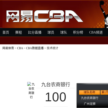
首页
赛程
比分直播
球员
球队
积分榜
CBA频道
网易体育
>
CBA
>
CBA数据直播
> 技术统计
九台农商银行
100
球队名称
第1
九台农商银行
广州龙狮