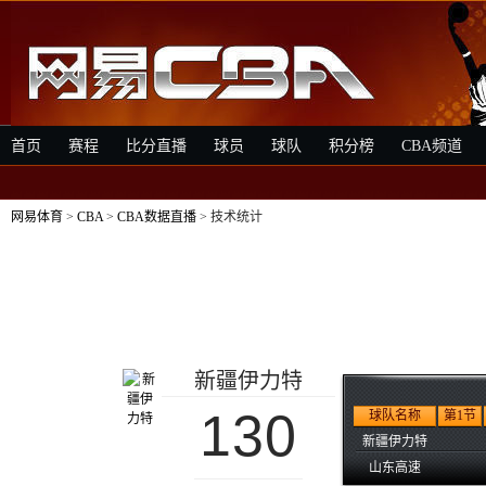
首页
赛程
比分直播
球员
球队
积分榜
CBA频道
网易体育
>
CBA
>
CBA数据直播
> 技术统计
新疆伊力特
130
球队名称
第1节
新疆伊力特
山东高速