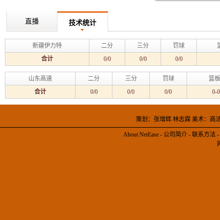
直播
技术统计
新疆伊力特
二分
三分
罚球
合计
0/0
0/0
0/0
山东高速
二分
三分
罚球
篮板
合计
0/0
0/0
0/0
0-0
策划：张增辉 林志霖 美术：高
About NetEase
-
公司简介
-
联系方法