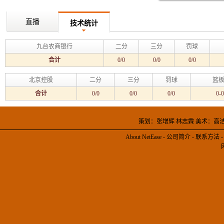
直播
技术统计
九台农商银行
二分
三分
罚球
合计
0/0
0/0
0/0
北京控股
二分
三分
罚球
篮板
合计
0/0
0/0
0/0
0-0
策划：张增辉 林志霖 美术：高
About NetEase
-
公司简介
-
联系方法