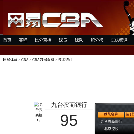
首页
赛程
比分直播
球员
球队
积分榜
CBA频道
网易体育
>
CBA
>
CBA数据直播
> 技术统计
九台农商银行
95
球队名称
第1
九台农商银行
北京控股