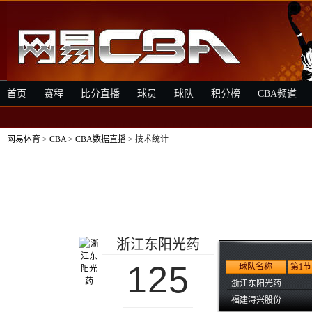
首页
赛程
比分直播
球员
球队
积分榜
CBA频道
网易体育
>
CBA
>
CBA数据直播
> 技术统计
浙江东阳光药
125
球队名称
第1节
浙江东阳光药
福建浔兴股份