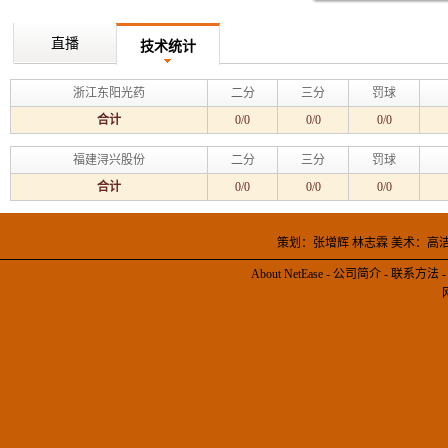
直播
技术统计
浙江东阳光药
二分
三分
罚球
合计
0/0
0/0
0/0
福建浔兴股份
二分
三分
罚球
合计
0/0
0/0
0/0
策划：张增辉 林志霖 美术：高
About NetEase
-
公司简介
-
联系方法