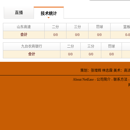
直播
技术统计
山东高速
二分
三分
罚球
篮板
合计
0/0
0/0
0/0
0-0
九台农商银行
二分
三分
罚球
合计
0/0
0/0
0/0
策划：张增辉 林志霖 美术：高
About NetEase
-
公司简介
-
联系方法