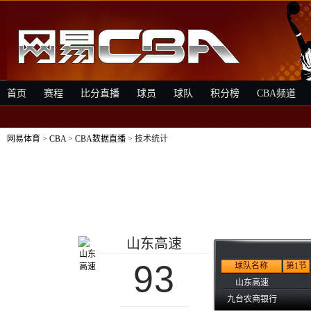
首页
赛程
比分直播
球员
球队
积分榜
CBA频道
网易体育
>
CBA
>
CBA数据直播
> 技术统计
山东高速
93
球队名称
第1节
山东高速
九台农商银行