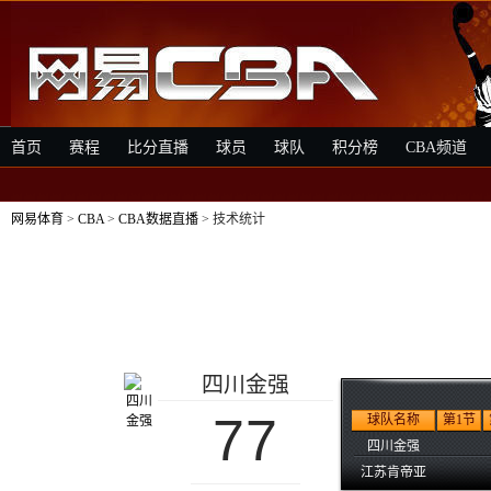
首页
赛程
比分直播
球员
球队
积分榜
CBA频道
网易体育
>
CBA
>
CBA数据直播
> 技术统计
四川金强
77
球队名称
第1节
四川金强
江苏肯帝亚