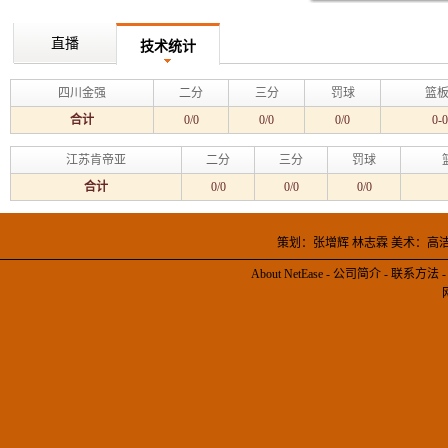
直播
技术统计
四川金强
二分
三分
罚球
篮板
合计
0/0
0/0
0/0
0-0
江苏肯帝亚
二分
三分
罚球
合计
0/0
0/0
0/0
策划：张增辉 林志霖 美术：高
About NetEase
-
公司简介
-
联系方法