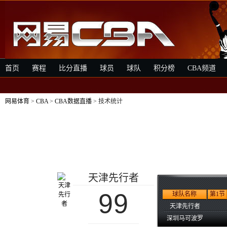
首页
赛程
比分直播
球员
球队
积分榜
CBA频道
网易体育
>
CBA
>
CBA数据直播
> 技术统计
天津先行者
99
球队名称
第1节
天津先行者
深圳马可波罗