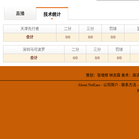
直播
技术统计
天津先行者
二分
三分
罚球
合计
0/0
0/0
0/0
深圳马可波罗
二分
三分
罚球
合计
0/0
0/0
0/0
策划：张增辉 林志霖 美术：高
About NetEase
-
公司简介
-
联系方法