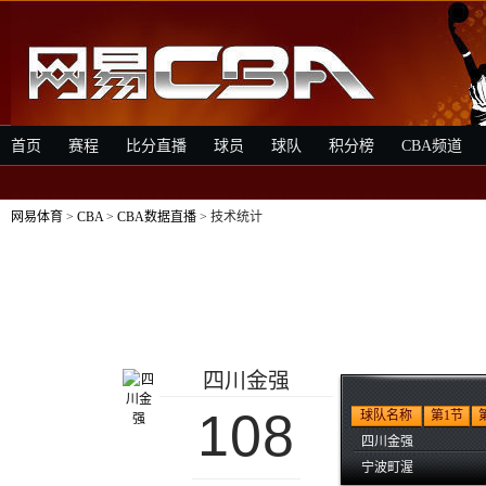
首页
赛程
比分直播
球员
球队
积分榜
CBA频道
网易体育
>
CBA
>
CBA数据直播
> 技术统计
四川金强
108
球队名称
第1节
四川金强
宁波町渥