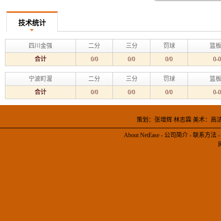
技术统计
四川金强
二分
三分
罚球
篮板
合计
0/0
0/0
0/0
0-0
宁波町渥
二分
三分
罚球
篮板
合计
0/0
0/0
0/0
0-0
策划：张增辉 林志霖 美术：高
About NetEase
-
公司简介
-
联系方法